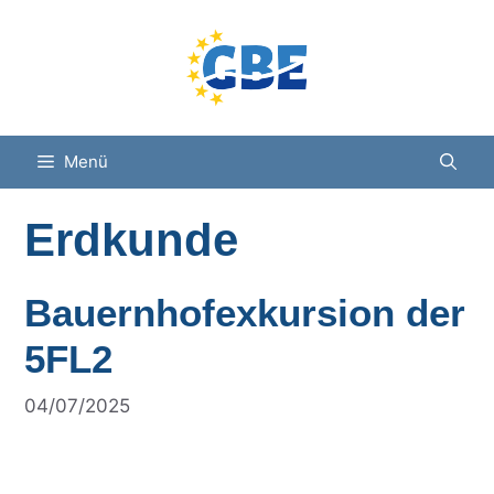
Zum
Inhalt
springen
Menü
Erdkunde
Bauernhofexkursion der
5FL2
04/07/2025