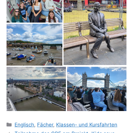
Kategorien
Englisch
,
Fächer
,
Klassen- und Kursfahrten