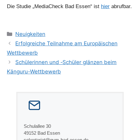
Die Studie „MediaCheck Bad Essen“ ist
hier
abrufbar.
Kategorien
Neuigkeiten
Erfolgreiche Teilnahme am Europäischen
Wettbewerb
Schülerinnen und ‑Schüler glänzen beim
Känguru-Wettbewerb
Schulallee 30
49152 Bad Essen
sekretariat@gym-bad-essen.de