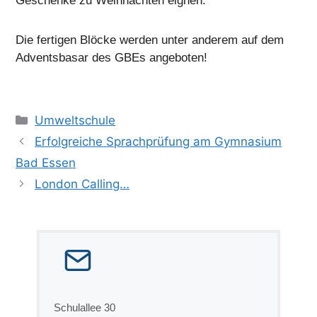
Geschenke zu Weihnachten eignen.
Die fertigen Blöcke werden unter anderem auf dem
Adventsbasar des GBEs angeboten!
Kategorien
Umweltschule
Erfolgreiche Sprachprüfung am Gymnasium
Bad Essen
London Calling…
Schulallee 30